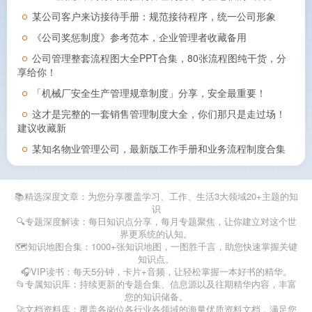
某公司客户来访接待手册：规范接待程序，统一公司形象
《公司奖惩制度》参考范本，企业管理者收藏备用
公司管理整套流程图大全PPT合集，80张流程图纯干货，分
享给你！
「机械厂安全生产管理规章制度」分享，安全最重要！
这才是完整的一套销售管理制度大全，你们那只是走过场！
建议收藏新
某知名物业管理公司，最新版工作手册和业务流程制度合集
📚精选深度文章：为您分享覆盖学习、工作、生活3大领域20+主题的知
识
🔍专题深度解读：每日知识点分享，每月专题聚焦，让你建立对这个世
界更系统的认知。
🗺️知识地图合集：1000+张知识地图，一图胜千言，助您快速掌握关键
知识点。
🎧VIP读书：每天5分钟，卡片+音频，让轻松掌握一本好书的精华。
📂专属知识库：持续更新的专题合集、信息源以及往期精华内容，丰富
您的知识储备。
🚀文档资料库：覆盖各岗位各行业各领域的海量优质资料文档，满足您