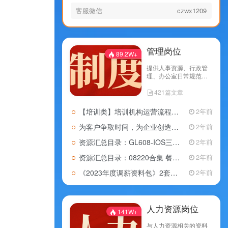
客服微信
czwx1209
管理岗位
89.2W+
提供人事资源、行政管
理、办公室日常规范、
财务管理、采购管理、
421篇文章
仓储管理、项目管理、
经营管理等知识
【培训类】培训机构运营流程的方案
2年前
为客户争取时间，为企业创造利润：10页「物流部门工作流程大全」分享
2年前
资源汇总目录：GL608-IOS三合一全套管理体系资料，共818份文档资料
2年前
资源汇总目录：08220合集 餐饮行业运营管理手册（管理+服务+厨房+采购+质量+财务+人事手册等），共71份文档资料
2年前
《2023年度调薪资料包》2套年度调薪PPT，45份年度调薪资料表格
2年前
人力资源岗位
141W+
与人力资源相关的资料