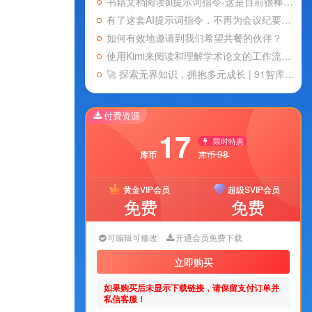
书籍文档阅读ai提示词指令-这是目前很棒的了
有了这套AI提示词指令，不再为会议纪要烦恼！轻松搞定商务会议、技术研讨会、学术会议等各种会议
如何有效地邀请到我们希望共餐的伙伴？
使用Kimi来阅读和理解学术论文的工作流分享
🚀 探索无界知识，拥抱多元成长 | 91智库网 🌟
付费资源
17
限时特惠
98
库币
库币
黄金VIP会员
超级SVIP会员
免费
免费
可编辑可修改
开通会员免费下载
立即购买
如果购买后未显示下载链接，请保留支付订单并
私信客服！