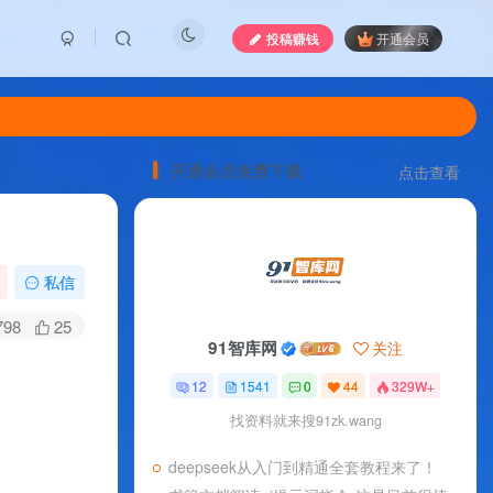
投稿赚钱
开通会员
开通会员免费下载
点击查看
私信
798
25
91智库网
关注
12
1541
0
44
329W+
找资料就来搜91zk.wang
deepseek从入门到精通全套教程来了！