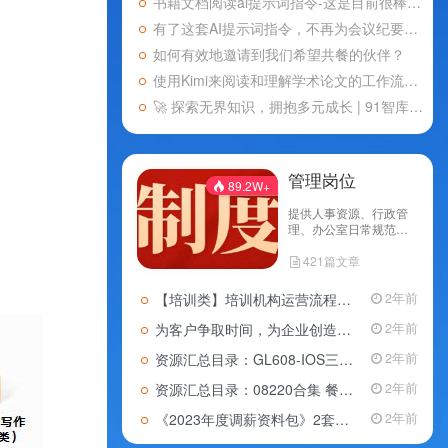
书籍文档阅读ai提示词指令-这是目前很棒的了
有了这套AI提示词指令，不再为会议纪要烦恼！轻松搞定商务会议、技术研讨会、学术会议等各种会议
如何有效地邀请到我们希望共餐的伙伴？
使用Kimi来阅读和理解学术论文的工作流分享
🚀 探索无界知识，拥抱多元成长 | 91智库网 🌟
管理岗位
89.2W+
提供人事资源、行政管
理、办公室日常规范、
财务管理、采购管理、
421篇文章
仓储管理、项目管理、
经营管理等知识
【培训类】培训机构运营流程的方案
2年前
为客户争取时间，为企业创造利润：10页「物流部门工作流程大全」分享
2年前
资源汇总目录：GL608-IOS三合一全套管理体系资料，共818份文档资料
2年前
资源汇总目录：08220合集 餐饮行业运营管理手册（管理+服务+厨房+采购+质量+财务+人事手册等），共71份文档资料
2年前
《2023年度调薪资料包》2套年度调薪PPT，45份年度调薪资料表格
2年前