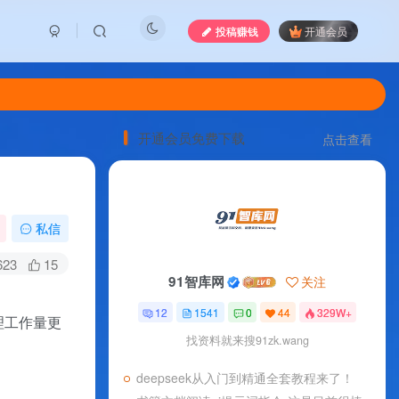
投稿赚钱
开通会员
开通会员免费下载
点击查看
私信
623
15
91智库网
关注
12
1541
0
44
329W+
理工作量更
找资料就来搜91zk.wang
deepseek从入门到精通全套教程来了！