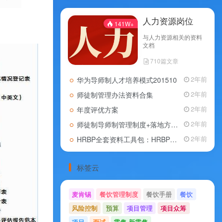
人力资源岗位
141W+
与人力资源相关的资料
文档
710篇文章
华为导师制人才培养模式201510
2年前
师徒制管理办法资料合集
2年前
年度评优方案
2年前
师徒制导师制管理制度+落地方案+协议范本
2年前
HRBP全套资料工具包：HRBP的作用，HRBP的职责，HRBP的技能
2年前
标签云
麦肯锡
餐饮管理制度
餐饮手册
餐饮
风险控制
预算
项目管理
项目众筹
项目
面试
零售-新零售