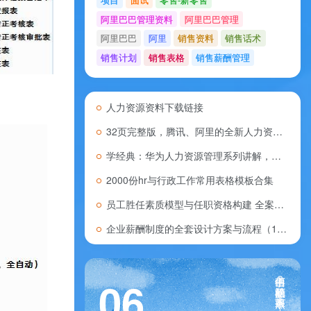
阿里巴巴管理资料
阿里巴巴管理
阿里巴巴
阿里
销售资料
销售话术
销售计划
销售表格
销售薪酬管理
人力资源资料下载链接
32页完整版，腾讯、阿里的全新人力资源管理模式，推荐学习！
学经典：华为人力资源管理系列讲解，看懂华为人力资源管理精髓，干货分享！
2000份hr与行政工作常用表格模板合集
员工胜任素质模型与任职资格构建 全案合集420
企业薪酬制度的全套设计方案与流程（107份）
山中何事？松花酿酒，春水煎茶。——元张可久《人月圆》
06