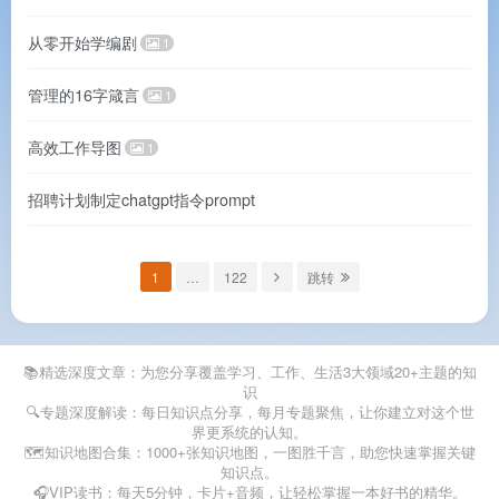
从零开始学编剧
1
管理的16字箴言
1
高效工作导图
1
招聘计划制定chatgpt指令prompt
1
…
122
跳转
📚精选深度文章：为您分享覆盖学习、工作、生活3大领域20+主题的知
识
🔍专题深度解读：每日知识点分享，每月专题聚焦，让你建立对这个世
界更系统的认知。
🗺️知识地图合集：1000+张知识地图，一图胜千言，助您快速掌握关键
知识点。
🎧VIP读书：每天5分钟，卡片+音频，让轻松掌握一本好书的精华。