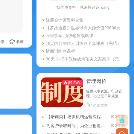
找优质资料，就来搜91zk.wang
注册会计师资料合集
【罗杰道森】世界谈判大师价值29800元的精华课程《优势谈判》
阿里铁军-顶级销售战略课
分享
收藏
顶尖内容制作人训练营全套课程（完结）
情商训练营课程
30天 手把手教你成为顶尖文案高手（完结）
管理岗位
89.2W+
提供人事资源、行政管
理、办公室日常规范、
财务管理、采购管理、
421篇文章
仓储管理、项目管理、
经营管理等知识
【培训类】培训机构运营流程的方案
2年前
为客户争取时间，为企业创造利润：10页「物流部门工作流程大全」分享
2年前