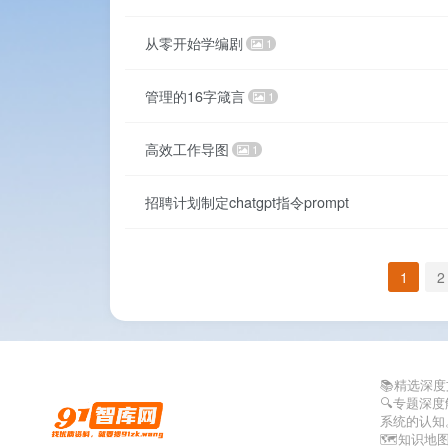
从零开始学编剧
1
管理的16字箴言
1
高效工作导图
1
招聘计划制定chatgpt指令prompt
1
2
📚精选深
🔍专题深
系统的认知
🗺️知识