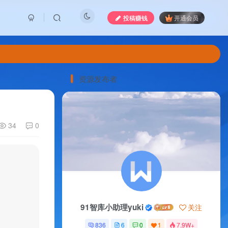
投稿赚钱
开通会员
资源发布者
34
0
91智库小助理yuki
关注
836
6
0
1
7.9W+