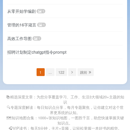
从零开始学编剧
1
管理的16字箴言
1
高效工作导图
1
招聘计划制定chatgpt指令prompt
1
…
122
跳转
📚精选深度文章：为您分享覆盖学习、工作、生活3大领域20+主题的知
识
🔍专题深度解读：每日知识点分享，每月专题聚焦，让你建立对这个世
界更系统的认知。
🗺️知识地图合集：1000+张知识地图，一图胜千言，助您快速掌握关键
知识点。
🎧VIP读书：每天5分钟，卡片+音频，让轻松掌握一本好书的精华。