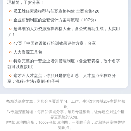
理精髓，干货分享！
员工胜任素质模型与任职资格构建 全案合集420
企业薪酬制度的全套设计方案与流程（107份）
超详细的人力资源预算表格大全，含公式自动生成，太实用
了！
47页「中国建设银行培训效果评估方案」分享
人力资源工具包
特别完整的一套企业培训管理制度（含全套表格，改个名字
就可以直接用）
这才叫人才盘点，你那只是信息汇总！人才盘点全攻略分
享：流程+方法+案例+电子书
📚精选深度文章：为您分享覆盖学习、工作、生活3大领域20+主题的知
识
🔍专题深度解读：每日知识点分享，每月专题聚焦，让你建立对这个世
界更系统的认知。
🗺️知识地图合集：1000+张知识地图，一图胜千言，助您快速掌握关键
知识点。