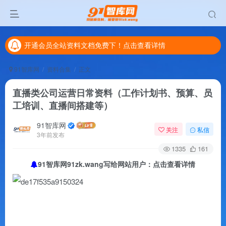
开通会员全站资料文档免费下！点击查看详情
开通会员全站资料文档免费下！点击查看详情
开通会员全站资料文档免费下！点击查看详情
91智库网
资料合集
正文
直播类公司运营日常资料（工作计划书、预算、员
工培训、直播间搭建等）
91智库网
关注
私信
3年前发布
1335
161
91智库网91zk.wang写给网站用户：点击查看详情